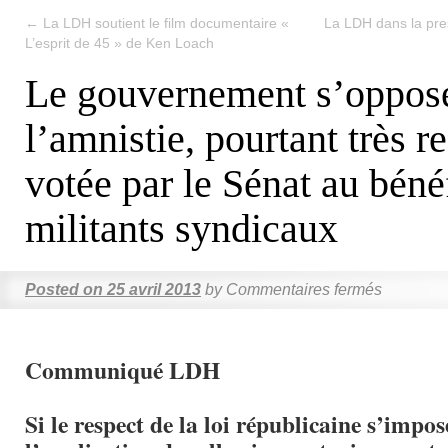
←
La LDH soutient le film documentaire «
La LDH dans la pre
L’esprit de 45 » de Ken Loach
Le gouvernement s’oppos
l’amnistie, pourtant très re
votée par le Sénat au béné
militants syndicaux
Posted on
25 avril 2013
by
Commentaires fermés
Communiqué LDH
Si le respect de la loi républicaine s’impos