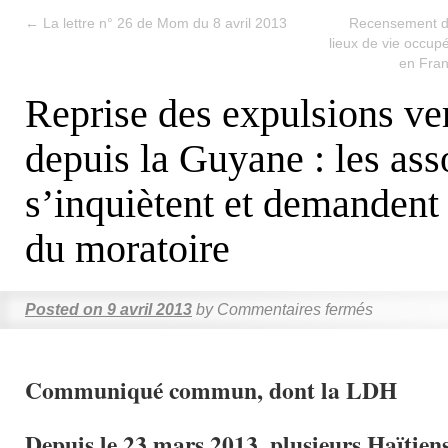
←
La lettre n° 26 de Mom du 8 avril 2013
Recensement de
lieux de vie occu
en Fran
Reprise des expulsions ver
depuis la Guyane : les ass
s’inquiètent et demandent 
du moratoire
Posted on
9 avril 2013
by
Commentaires fermés
Communiqué commun, dont la LDH
Depuis le 23 mars 2013, plusieurs Haïtiens