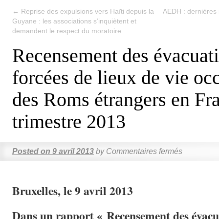
←
Reprise des expulsions vers Haïti depuis la
AEDH : dernières 
Guyane : les associations s’inquiètent et
demandent le respect du moratoire
Recensement des évacuat
forcées de lieux de vie oc
des Roms étrangers en Fra
trimestre 2013
Posted on
9 avril 2013
by
Commentaires fermés
Bruxelles, le 9 avril 2013
Dans un rapport « Recensement des évacua