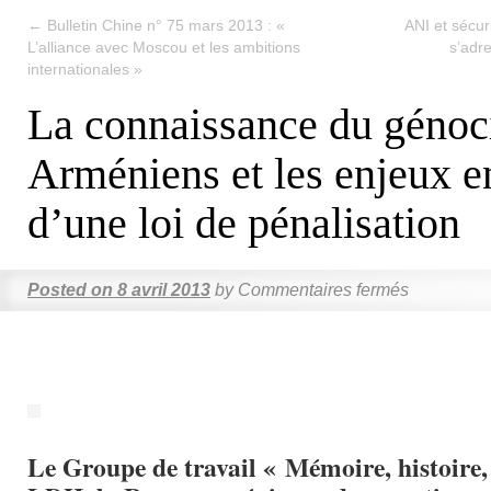
←
Bulletin Chine n° 75 mars 2013 : «
ANI et sécur
L’alliance avec Moscou et les ambitions
s’adr
internationales »
La connaissance du génoc
Arméniens et les enjeux e
d’une loi de pénalisation
Posted on
8 avril 2013
by
Commentaires fermés
Le Groupe de travail « Mémoire, histoire, 