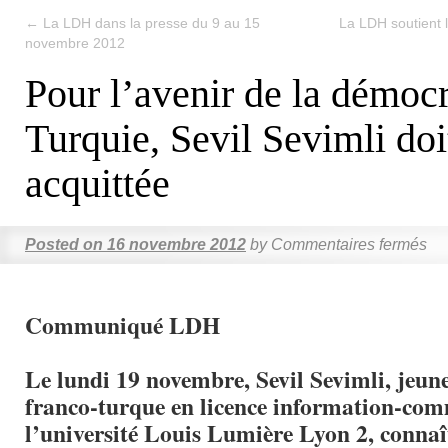
←
La LDH dans la presse du 9 au 15
La LDH soutient l
novembre 2012
Pour l’avenir de la démocr
Turquie, Sevil Sevimli doi
acquittée
Posted on
16 novembre 2012
by
Commentaires fermés
Communiqué LDH
Le lundi 19 novembre, Sevil Sevimli, jeun
franco-turque en licence information-com
l’université Louis Lumière Lyon 2, connaî