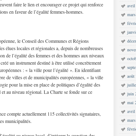
uvent faire le lien et encourager ce projet qui renforce
avril
égions en faveur de l’égalité femmes-hommes.
mars
févr
janv
ropéenne, le Conseil des Communes et Régions
déce
 élues locales et régionales a, depuis de nombreuses
nove
ion de l’égalité des femmes et des hommes aux niveaux
octo
créé un instrument destiné à être utilisé concrètement
sept
européennes : « la ville pour l’égalité ». En identifiant
août
re de villes et de municipalités européennes, « la ville
gie pour la mise en place de politiques d’égalité des
juill
et au niveau régional. La Charte se fonde sur ce
juin
mai 
avril
nce compte actuellement 115 collectivités signataires,
mars
tes municipalités.
févr
’égalité au niveau local, d’intégrer la question des