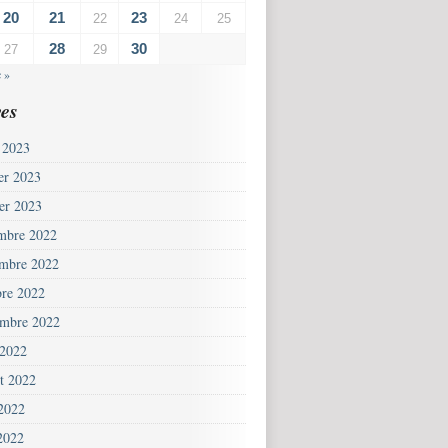
20
21
23
22
24
25
28
30
27
29
 »
es
 2023
ier 2023
ier 2023
mbre 2022
mbre 2022
bre 2022
embre 2022
 2022
et 2022
 2022
2022