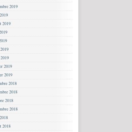
embre 2019
 2019
et 2019
 2019
2019
 2019
 2019
ier 2019
ier 2019
mbre 2018
mbre 2018
bre 2018
embre 2018
 2018
et 2018