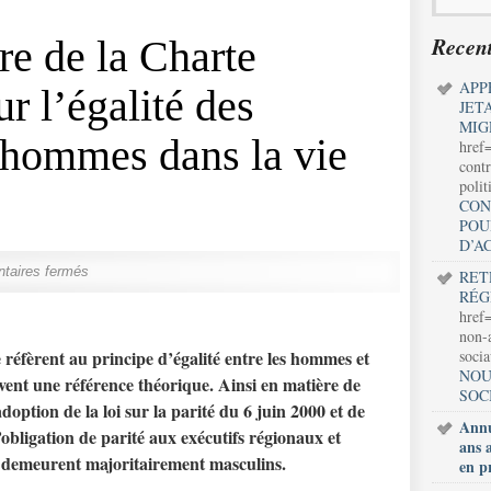
Recent
re de la Charte
APP
r l’égalité des
JET
MIG
 hommes dans la vie
href
contr
polit
CON
POU
D’A
taires fermés
RET
RÉG
href=
non-a
se réfèrent au principe d’égalité entre les hommes et
soci
NOU
uvent une référence théorique. Ainsi en matière de
SOC
doption de la loi sur la parité du 6 juin 2000 et de
Annu
’obligation de parité aux exécutifs régionaux et
ans 
s demeurent majoritairement masculins.
en p