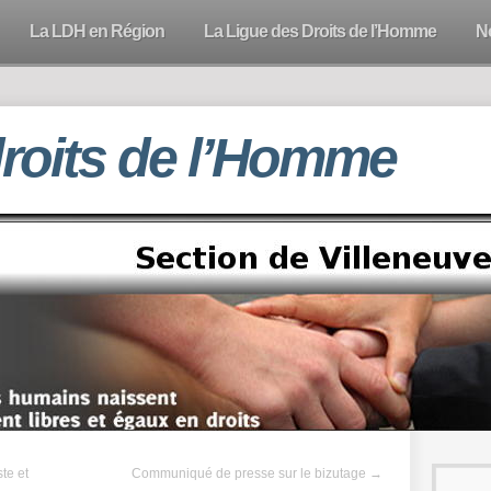
La LDH en Région
La Ligue des Droits de l’Homme
N
droits de l’Homme
te et
Communiqué de presse sur le bizutage
→