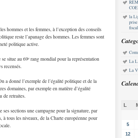
REM
COE
la L
pris
fisca
e les hommes et les femmes, à l’exception des conseils
olitique reste l’apanage des hommes. Les femmes sont
Catego
eté politique active.
Comm
e se situe au 69
rang mondial pour la représentation
e
La L
s recensés.
La Vi
On a donné l’exemple de l’égalité politique et de la
Calen
utres domaines, par exemple en matière d’égalité
u de retraites.
L
 ses sections une campagne pour la signature, par
ales, à tous les niveaux, de la Charte européenne pour
5
ocale.
12