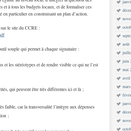
janv
s et à tous les budgets locaux, et de formaliser ces
déce
é en particulier en construisant un plan d’action.
nove
octo
é sur le site du CCRE :
pdf
sept
août
outil souple qui permet à chaque signataire :
juill
juin
s et les stéréotypes et de rendre visible ce qui ne l’est
mai 
avril
mars
és, qui peuvent être très différentes ici et là ;
févr
janv
s faible, car la transversalité l’intègre aux dépenses
déce
ion ;
nove
octo