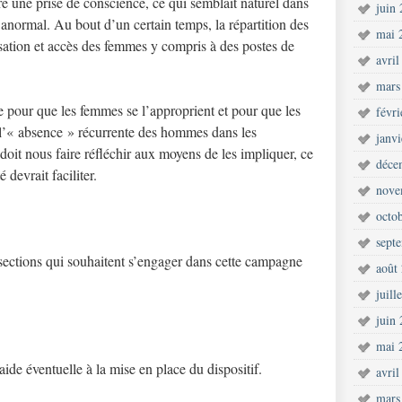
opère une prise de conscience, ce qui semblait naturel dans
juin
anormal. Au bout d’un certain temps, la répartition des
mai 
sation et accès des femmes y compris à des postes de
avril
mars
ue pour que les femmes se l’approprient et pour que les
févr
l’« absence » récurrente des hommes dans les
janv
oit nous faire réfléchir aux moyens de les impliquer, ce
déce
 devrait faciliter.
nove
octo
sept
 sections qui souhaitent s’engager dans cette campagne
août
juill
juin
mai 
ide éventuelle à la mise en place du dispositif.
avril
mars