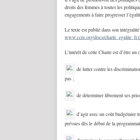
droits des femmes à toutes les politique
engagements à faire progresser l’égalit
Le texte est publié dans son intégralit
www.ccre.org/docs/charte_egalite_fr.
L’intérêt de cette Charte est d’être un 
de lutter contre les discrimination
pas ;
de déterminer librement ses priorit
d’agir avec un coût budgétaire trè
prévues dès le début de la programmat