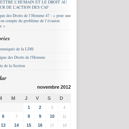
ETTRE L’HUMAIN ET LE DROIT AU
UR DE L’ACTION DES CAF
igue des Droits de l’Homme 47 : « pour une
e en compte du problème de l’évasion
le »
ries
uniqués de la LDH
igue des Droits de l'Homme
e de la Section
dar
novembre 2012
M
M
J
V
S
D
1
2
3
4
6
8
9
10
7
11
13
14
15
16
17
18