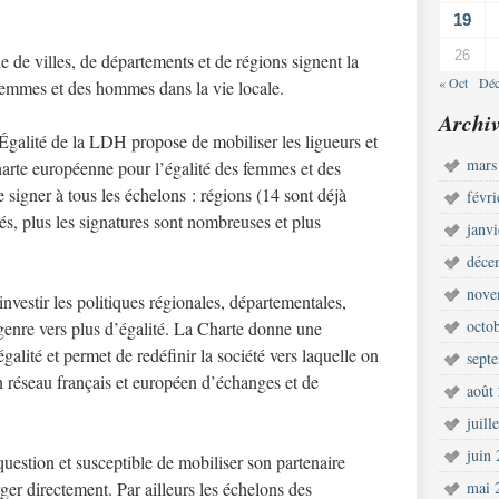
19
26
 de villes, de départements et de régions signent la
« Oct
Déc
femmes et des hommes dans la vie locale.
Archiv
galité de la LDH propose de mobiliser les ligueurs et
mars
harte européenne pour l’égalité des femmes et des
 signer à tous les échelons : régions (14 sont déjà
févr
és, plus les signatures sont nombreuses et plus
janv
déce
nove
nvestir les politiques régionales, départementales,
octo
e genre vers plus d’égalité. La Charte donne une
alité et permet de redéfinir la société vers laquelle on
sept
un réseau français et européen d’échanges et de
août
juill
juin
 question et susceptible de mobiliser son partenaire
ger directement. Par ailleurs les échelons des
mai 