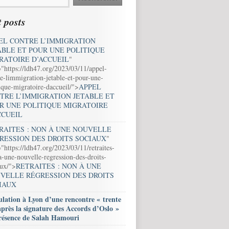
 posts
EL CONTRE L’IMMIGRATION
ABLE ET POUR UNE POLITIQUE
RATOIRE D’ACCUEIL
"
="https://ldh47.org/2023/03/11/appel-
e-limmigration-jetable-et-pour-une-
ique-migratoire-daccueil/">
APPEL
TRE L’IMMIGRATION JETABLE ET
R UNE POLITIQUE MIGRATOIRE
CCUEIL
RAITES : NON À UNE NOUVELLE
RESSION DES DROITS SOCIAUX
"
"https://ldh47.org/2023/03/11/retraites-
-une-nouvelle-regression-des-droits-
aux/">
RETRAITES : NON À UNE
VELLE RÉGRESSION DES DROITS
IAUX
lation à Lyon d’une rencontre « trente
après la signature des Accords d’Oslo »
résence de Salah Hamouri