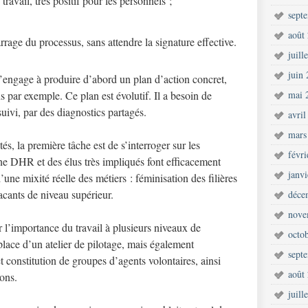
ravail, très positif pour les personnels ;
sept
août
rrage du processus, sans attendre la signature effective.
juill
juin
 s’engage à produire d’abord un plan d’action concret,
ans par exemple. Ce plan est évolutif. Il a besoin de
mai 
 suivi, par des diagnostics partagés.
avril
mars
tés, la première tâche est de s’interroger sur les
févr
ne DHR et des élus très impliqués font efficacement
janv
’une mixité réelle des métiers : féminisation des filières
acants de niveau supérieur.
déce
nove
r l’importance du travail à plusieurs niveaux de
octo
lace d’un atelier de pilotage, mais également
sept
et constitution de groupes d’agents volontaires, ainsi
août
ions.
juill