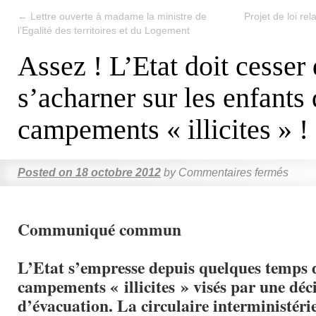
←
Lettre ouverte à madame la ministre de
Projet de loi rela
l’Egalité des territoires et du Logement
Assez ! L’Etat doit cesser
s’acharner sur les enfants
campements « illicites » !
Posted on
18 octobre 2012
by
Commentaires fermés
Communiqué commun
L’Etat s’empresse depuis quelques temps d
campements « illicites » visés par une déci
d’évacuation. La circulaire interministéri