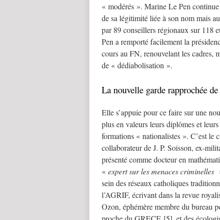
« modérés ». Marine Le Pen continue de
de sa légitimité liée à son nom mais 
par 89 conseillers régionaux sur 118 e
Pen a remporté facilement la préside
cours au FN, renouvelant les cadres, m
de « dédiabolisation ».
La nouvelle garde rapprochée d
Elle s’appuie pour ce faire sur une no
plus en valeurs leurs diplômes et leur
formations « nationalistes ». C’est le 
collaborateur de J. P. Soisson, ex-mi
présenté comme docteur en mathématiqu
«
expert sur les menaces criminelles
»
sein des réseaux catholiques traditionn
l’AGRIF, écrivant dans la revue royali
Ozon, éphémère membre du bureau poli
proche du GRECE [5], et des écologi