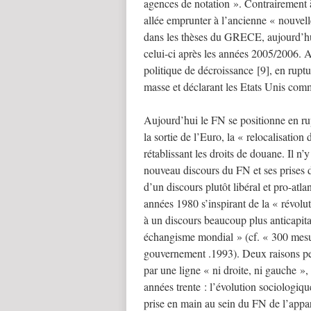
agences de notation ». Contrairement à 
allée emprunter à l’ancienne « nouvelle 
dans les thèses du GRECE, aujourd’hui
celui-ci après les années 2005/2006. 
politique de décroissance [9], en rupt
masse et déclarant les Etats Unis com
Aujourd’hui le FN se positionne en rup
la sortie de l’Euro, la « relocalisation
rétablissant les droits de douane. Il n’y
nouveau discours du FN et ses prises 
d’un discours plutôt libéral et pro-atl
années 1980 s’inspirant de la « révol
à un discours beaucoup plus anticapita
échangisme mondial » (cf. « 300 mesu
gouvernement .1993). Deux raisons peu
par une ligne « ni droite, ni gauche », 
années trente : l’évolution sociologiqu
prise en main au sein du FN de l’appa