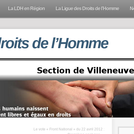
La LDH en Région
La Ligue des Droits de l’Homme
N
droits de l’Homme
Le vote « Front National » du 22 avril 2012 :