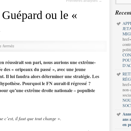
Premières analyses
→
Recent
u Guépard ou le «
APP
.
JET
MIG
href
contr
s fermés
polit
CON
POU
n réussirait son pari, nous aurions une extrême-
D’A
ée des « oripeaux du passé », avec une jeune
RET
. Il lui faudra alors déterminer une stratégie. Les
RÉG
 hypothèse. Pourquoi le FN aurait-il régressé ?
href=
 pour qu’une extrême droite nationale – populiste
non-a
soci
NOU
SOC
Annu
e c’est, il faut que tout change
».
ans 
en p