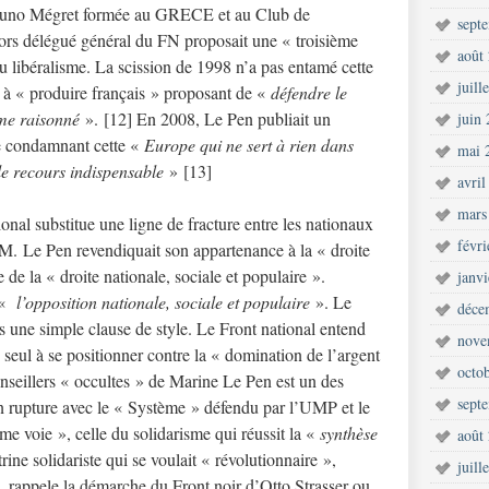
e Bruno Mégret formée au GRECE et au Club de
sept
ors délégué général du FN proposait une « troisième
août
au libéralisme. La scission de 1998 n’a pas entamé cette
juill
 à « produire français » proposant de «
défendre le
me raisonné
». [12] En 2008, Le Pen publiait un
juin
e condamnant cette «
Europe qui ne sert à rien dans
mai 
 le recours indispensable
» [13]
avril
mars
onal substitue une ligne de fracture entre les nationaux
févr
J.M. Le Pen revendiquait son appartenance à la « droite
 de la « droite nationale, sociale et populaire ».
janv
 «
l’opposition nationale, sociale et populaire
». Le
déce
as une simple clause de style. Le Front national entend
nove
 seul à se positionner contre la « domination de l’argent
octo
seillers « occultes » de Marine Le Pen est un des
sept
 en rupture avec le « Système » défendu par l’UMP et le
me voie », celle du solidarisme qui réussit la «
synthèse
août
ine solidariste qui se voulait « révolutionnaire »,
juill
», rappele la démarche du Front noir d’Otto Strasser ou