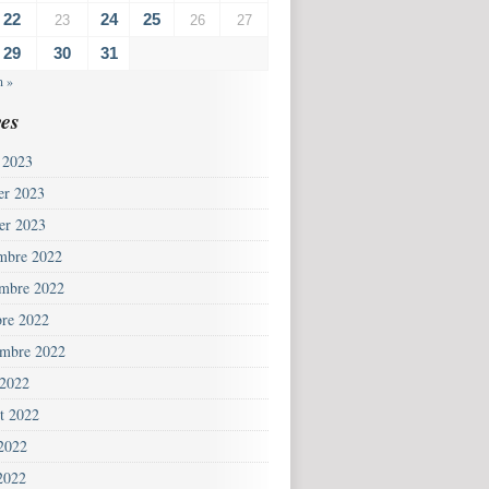
22
24
25
23
26
27
29
30
31
n »
es
 2023
ier 2023
ier 2023
mbre 2022
mbre 2022
bre 2022
embre 2022
 2022
et 2022
 2022
2022