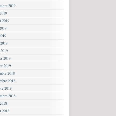
embre 2019
 2019
et 2019
 2019
2019
 2019
 2019
ier 2019
ier 2019
mbre 2018
mbre 2018
bre 2018
embre 2018
 2018
et 2018