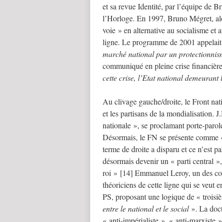
et sa revue Identité, par l’équipe d
l’Horloge. En 1997, Bruno Mégret, al
voie » en alternative au socialisme et 
ligne. Le programme de 2001 appelait
marché national par un protectionnis
communiqué en pleine crise financièr
cette crise, l’Etat national demeurant
Au clivage gauche/droite, le Front nati
et les partisans de la mondialisation. 
nationale », se proclamant porte-parole
Désormais, le FN se présente comme
terme de droite a disparu et ce n’est p
désormais devenir un « parti central »,
roi » [14] Emmanuel Leroy, un des con
théoriciens de cette ligne qui se veut
PS, proposant une logique de « troisiè
entre le national et le social
». La doctr
« anti-impérialiste », « anti-marxiste 