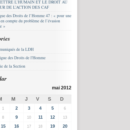
ETTRE L’HUMAIN ET LE DROIT AU
UR DE L’ACTION DES CAF
igue des Droits de l’Homme 47 : « pour une
e en compte du problème de l’évasion
le »
ries
uniqués de la LDH
igue des Droits de l'Homme
e de la Section
dar
mai 2012
M
M
J
V
S
D
2
3
4
5
1
6
9
11
12
8
10
13
15
16
19
20
17
18