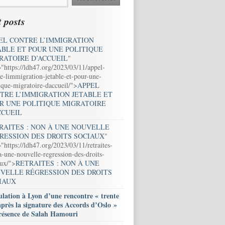
 posts
EL CONTRE L’IMMIGRATION
ABLE ET POUR UNE POLITIQUE
RATOIRE D’ACCUEIL
"
="https://ldh47.org/2023/03/11/appel-
e-limmigration-jetable-et-pour-une-
ique-migratoire-daccueil/">
APPEL
TRE L’IMMIGRATION JETABLE ET
R UNE POLITIQUE MIGRATOIRE
CCUEIL
RAITES : NON À UNE NOUVELLE
RESSION DES DROITS SOCIAUX
"
"https://ldh47.org/2023/03/11/retraites-
-une-nouvelle-regression-des-droits-
aux/">
RETRAITES : NON À UNE
VELLE RÉGRESSION DES DROITS
IAUX
lation à Lyon d’une rencontre « trente
après la signature des Accords d’Oslo »
résence de Salah Hamouri