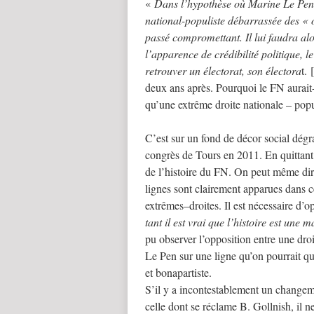
«
Dans l’hypothèse où Marine Le Pen r
national-populiste débarrassée des « 
passé compromettant. Il lui faudra al
l’apparence de crédibilité politique, 
retrouver un électorat, son électora
t.
deux ans après. Pourquoi le FN aurait-
qu’une extrême droite nationale – pop
C’est sur un fond de décor social dégr
congrès de Tours en 2011. En quittant
de l’histoire du FN. On peut même di
lignes sont clairement apparues dans c
extrêmes–droites. Il est nécessaire d’
tant il est vrai que l’histoire est une 
pu observer l’opposition entre une droi
Le Pen sur une ligne qu’on pourrait qua
et bonapartiste.
S’il y a incontestablement un changeme
celle dont se réclame B. Gollnish, il n