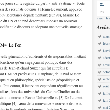
 jouer sur le registre du parti « anti-Système ». Forte
21
aussi des résultats obtenus à Hénin-Beaumont, appuyée
28
t 69 secrétaires départementaux (sur 98), Marine Le
« Avr
Jui
nce du FN et entend désormais imposer un nouveau
Archiv
odifiant le discours et adoptant une nouvelle stratégie
mars
févr
e M
Le Pen
me
janv
uvelle génération d’adhérents et de responsables, mettant
déce
s fonctions qu’un engagement politique dans des
nove
cas de Jean-Richard Sulzer qui fut autrefois le
octo
litant UMP et professeur à Dauphine, de David Mascré
sept
e et en philosophie, spécialiste de géopolitique et
. Peu connu, il intervient cependant régulièrement au
août
alistes, lors des universités du Centre Charlier ou de
juill
ste « la nouvelle Revue Universelle ». [3] De Laurent
juin
tique [4], venu de la mouvance « nouvelle droite »,
mai 
stes indépendants, notamment Antoine Waechter,