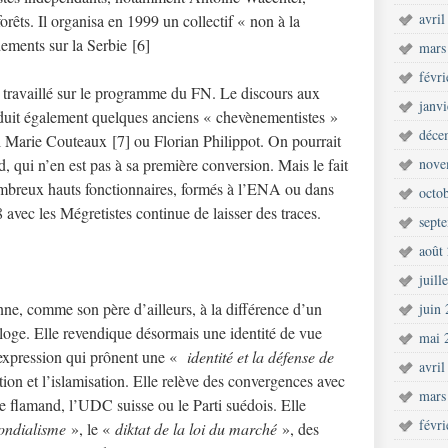
avril
orêts. Il organisa en 1999 un collectif « non à la
ements sur la Serbie [6]
mars
févr
t travaillé sur le programme du FN. Le discours aux
janv
éduit également quelques anciens « chevènementistes »
déce
 Marie Couteaux [7] ou Florian Philippot. On pourrait
d, qui n’en est pas à sa première conversion. Mais le fait
nove
nombreux hauts fonctionnaires, formés à l’ENA ou dans
octo
avec les Mégretistes continue de laisser des traces.
sept
août
juill
ne, comme son père d’ailleurs, à la différence d’un
juin
oge. Elle revendique désormais une identité de vue
mai 
n expression qui prônent une «
identité et la défense de
avril
on et l’islamisation. Elle relève des convergences avec
mars
e flamand, l’UDC suisse ou le Parti suédois. Elle
févr
mondialisme
», le «
diktat de la loi du marché
», des