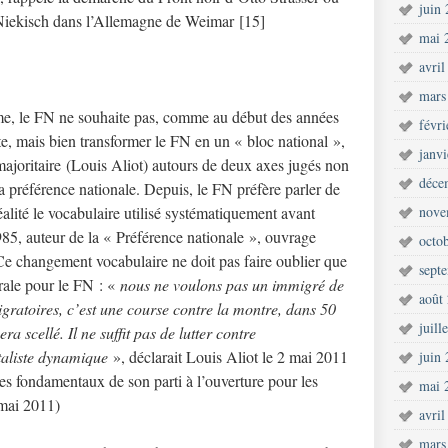
juin
Niekisch dans l’Allemagne de Weimar [15]
mai 
avril
mars
me, le FN ne souhaite pas, comme au début des années
févr
te, mais bien transformer le FN en un « bloc national »,
janv
ajoritaire (Louis Aliot) autours de deux axes jugés non
déce
la préférence nationale. Depuis, le FN préfère parler de
réalité le vocabulaire utilisé systématiquement avant
nove
85, auteur de la « Préférence nationale », ouvrage
octo
Ce changement vocabulaire ne doit pas faire oublier que
sept
trale pour le FN : «
nous ne voulons pas un immigré de
août
igratoires, c’est une course contre la montre, dans 50
juill
a scellé. Il ne suffit pas de lutter contre
ataliste dynamique
», déclarait Louis Aliot le 2 mai 2011
juin
les fondamentaux de son parti à l’ouverture pour les
mai 
 mai 2011)
avril
mars