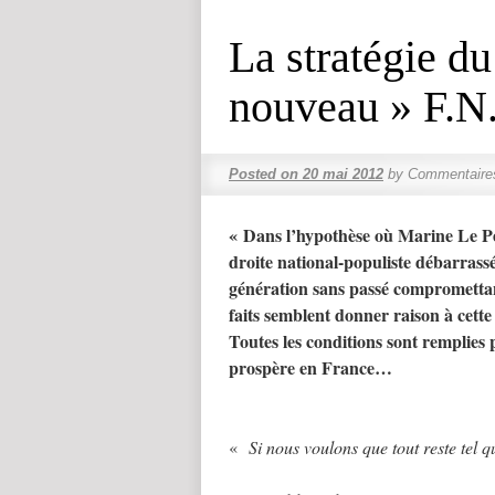
La stratégie d
nouveau » F.N
Posted on
20 mai 2012
by
Commentaire
« Dans l’hypothèse où Marine Le Pe
droite national-populiste débarrass
génération sans passé compromettant
faits semblent donner raison à cette
Toutes les conditions sont remplies
prospère en France…
«
Si nous voulons que tout reste tel qu