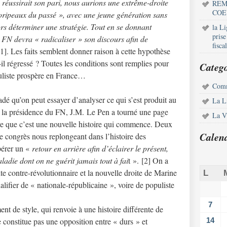
éussirait son pari, nous aurions une extrême-droite
REM
COE
oripeaux du passé », avec une jeune génération sans
ors déterminer une stratégie. Tout en se donnant
la L
pris
le FN devra « radicaliser » son discours afin de
fisca
 [1]. Les faits semblent donner raison à cette hypothèse
il régressé ? Toutes les conditions sont remplies pour
Catego
uliste prospère en France…
Comm
adé qu’on peut essayer d’analyser ce qui s’est produit au
La L
 la présidence du FN, J.M. Le Pen a tourné une page
La Vi
re que c’est une nouvelle histoire qui commence. Deux
Calen
e congrès nous replongeant dans l’histoire des
opérer un «
retour en arrière afin d’éclairer le présent,
maladie dont on ne guérit jamais tout à fai
t ». [2] On a
te contre-révolutionnaire et la nouvelle droite de Marine
L
lifier de « nationale-républicaine », voire de populiste
7
nt de style, qui renvoie à une histoire différente de
e constitue pas une opposition entre « durs » et
14