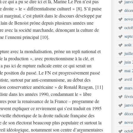
ce qui a pu se dire ici et là, Marine Le Pen n’est pas
janv
droite » le « différentialisme culturel » [8]. S’il puise
déce
 marginal, c’est plutôt dans le discours développé par
nove
Alain de Benoist prône depuis plusieurs années une
octo
ure avec la société marchande, dénonçant la culture de
sept
me l’ennemi principal [10].
août
ture avec la mondialisation, prône un repli national et
juill
 de la production », avec protectionnisme à la clé, et
juin
 a pas ici de rupture radicale entre ce qui serait un
mai 
de position du passé. Le FN est progressivement passé
avril
antiste, surtout par anti-communisme, au début des
ution conservatrice américaine » de Ronald Reagan, [11]
mars
liste dans les années 1990, condamnant le « libre
févr
res pour la renaissance de la France – programme de
janv
vent expliquer ce revirement qui s’est traduit en 1995
déce
vieille rhétorique de la droite radicale française des
e de son électorat beaucoup plus populaire et surtout la
nove
reil idéologique, notamment son centre d’argumentaires
octo