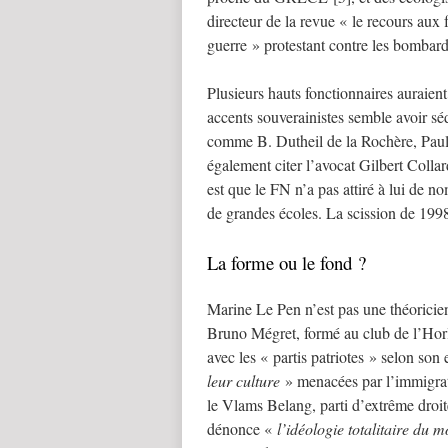
directeur de la revue « le recours aux f
guerre » protestant contre les bombard
Plusieurs hauts fonctionnaires auraien
accents souverainistes semble avoir s
comme B. Dutheil de la Rochère, Paul
également citer l’avocat Gilbert Collar
est que le FN n’a pas attiré à lui de 
de grandes écoles. La scission de 1998 
La forme ou le fond ?
Marine Le Pen n’est pas une théoricien
Bruno Mégret, formé au club de l’Horl
avec les « partis patriotes » selon so
leur culture
» menacées par l’immigrati
le Vlams Belang, parti d’extrême droit
dénonce «
l’idéologie totalitaire du 