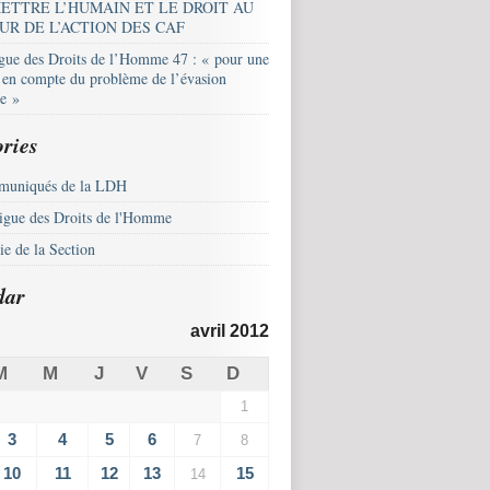
ETTRE L’HUMAIN ET LE DROIT AU
UR DE L’ACTION DES CAF
igue des Droits de l’Homme 47 : « pour une
e en compte du problème de l’évasion
le »
ries
uniqués de la LDH
igue des Droits de l'Homme
e de la Section
dar
avril 2012
M
M
J
V
S
D
1
3
4
5
6
7
8
10
11
12
13
15
14