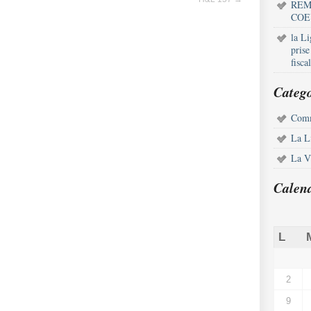
REM
COE
la L
pris
fisca
Catego
Comm
La L
La Vi
Calen
L
2
9