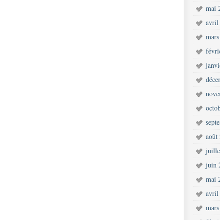
mai 
avril
mars
févr
janv
déce
nove
octo
sept
août
juill
juin
mai 
avril
mars