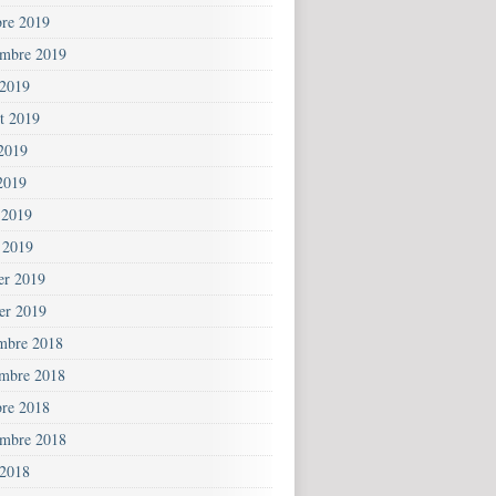
bre 2019
embre 2019
 2019
et 2019
 2019
2019
 2019
 2019
ier 2019
ier 2019
mbre 2018
mbre 2018
bre 2018
embre 2018
 2018