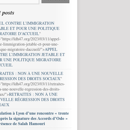
 posts
EL CONTRE L’IMMIGRATION
ABLE ET POUR UNE POLITIQUE
RATOIRE D’ACCUEIL
"
="https://ldh47.org/2023/03/11/appel-
e-limmigration-jetable-et-pour-une-
ique-migratoire-daccueil/">
APPEL
TRE L’IMMIGRATION JETABLE ET
R UNE POLITIQUE MIGRATOIRE
CCUEIL
RAITES : NON À UNE NOUVELLE
RESSION DES DROITS SOCIAUX
"
"https://ldh47.org/2023/03/11/retraites-
-une-nouvelle-regression-des-droits-
aux/">
RETRAITES : NON À UNE
VELLE RÉGRESSION DES DROITS
IAUX
lation à Lyon d’une rencontre « trente
après la signature des Accords d’Oslo »
résence de Salah Hamouri