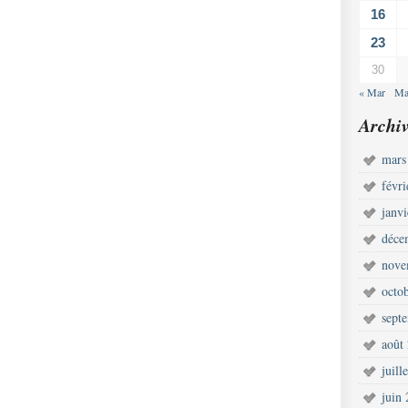
16
23
30
« Mar
Ma
Archiv
mars
févr
janv
déce
nove
octo
sept
août
juill
juin