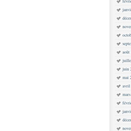
févr
janv
déce
nove
octo
sept
août
juill
juin
mai 
avril
mars
févr
janv
déce
nove