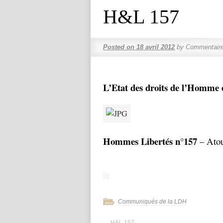
H&L 157
Posted on
18 avril 2012
by
Commentaire
L’Etat des droits de l’Homme 
Hommes Libertés n°157
– Atou
Communiqués de la LDH
←
H&L 157