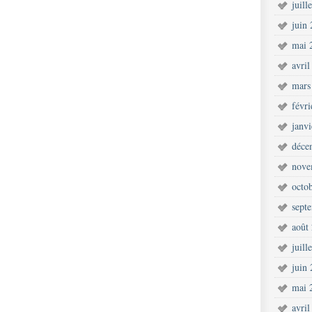
juill
juin
mai 
avril
mars
févr
janv
déce
nove
octo
sept
août
juill
juin
mai 
avril