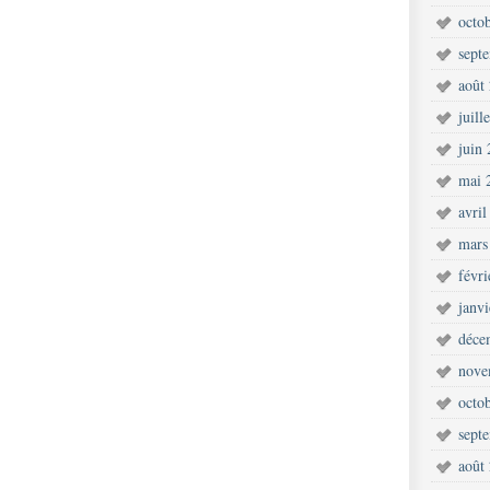
octo
sept
août
juill
juin
mai 
avril
mars
févr
janv
déce
nove
octo
sept
août