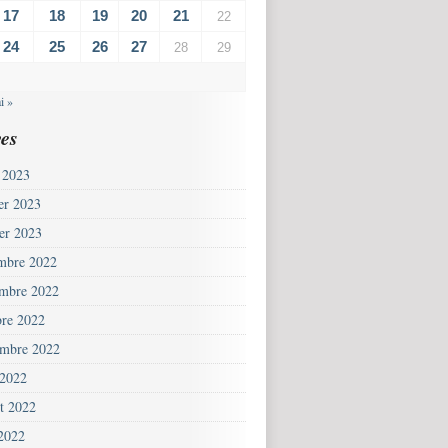
17
18
19
20
21
22
24
25
26
27
28
29
i »
es
 2023
ier 2023
ier 2023
mbre 2022
mbre 2022
bre 2022
embre 2022
 2022
et 2022
 2022