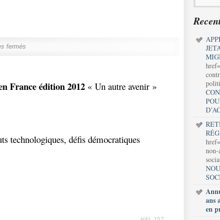
Recent
APP
s fermés
JET
MIG
href
contr
polit
en France édition 2012
« Un autre avenir »
CON
POU
D’A
RET
RÉG
ts technologiques, défis démocratiques
href=
non-a
soci
NOU
SOC
Annu
ans 
en p
H&L 157
→