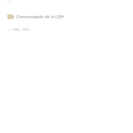
Communiqués de la LDH
←
H&L 156