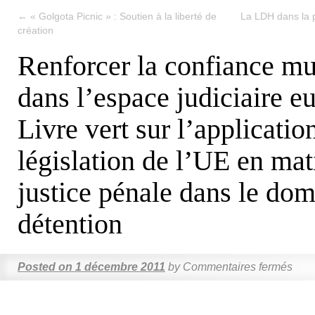
←
« Golgota Picnic » : Soutien à la liberté de
La LDH dans la 
création
Renforcer la confiance mu
dans l’espace judiciaire e
Livre vert sur l’applicatio
législation de l’UE en mat
justice pénale dans le dom
détention
Posted on
1 décembre 2011
by
Commentaires fermés