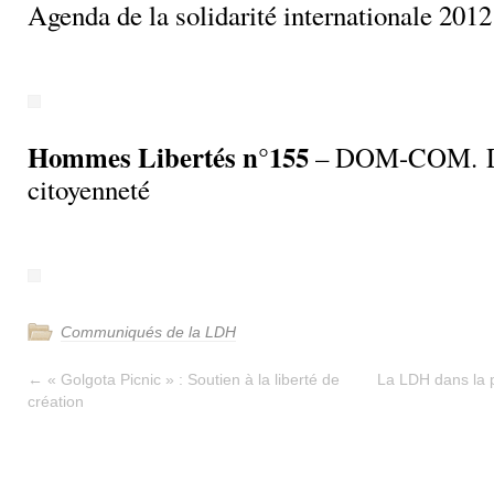
Agenda de la solidarité internationale 2012
Hommes Libertés n°155
– DOM-COM. Dr
citoyenneté
Communiqués de la LDH
←
« Golgota Picnic » : Soutien à la liberté de
La LDH dans la 
création