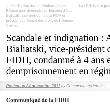
←
Mobilisation devant l’Ambassade du
La LDH dans la pre
Bélarus pour demander la libération d’Ales
Bialiastki, vice-président de la FIDH et
président du Centre des droits de l’Homme
Viasna
Scandale et indignation : 
Bialiatski, vice-président 
FIDH, condamné à 4 ans e
demprisonnement en régi
Posted on
24 novembre 2011
by
Commentaires fermés
Communiqué de la FIDH