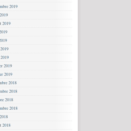
embre 2019
 2019
et 2019
 2019
2019
 2019
 2019
ier 2019
ier 2019
mbre 2018
mbre 2018
bre 2018
embre 2018
 2018
et 2018