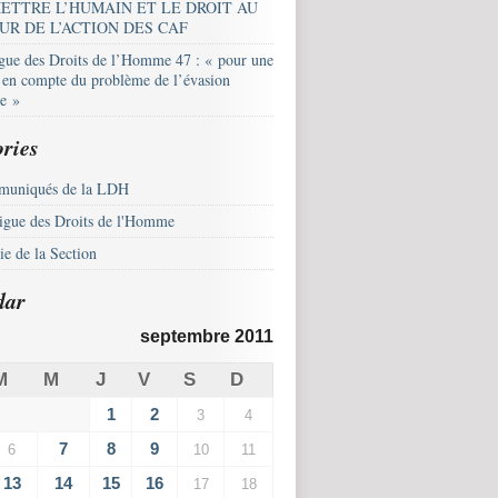
ETTRE L’HUMAIN ET LE DROIT AU
UR DE L’ACTION DES CAF
igue des Droits de l’Homme 47 : « pour une
e en compte du problème de l’évasion
le »
ries
uniqués de la LDH
igue des Droits de l'Homme
e de la Section
dar
septembre 2011
M
M
J
V
S
D
1
2
3
4
7
8
9
6
10
11
13
14
15
16
17
18