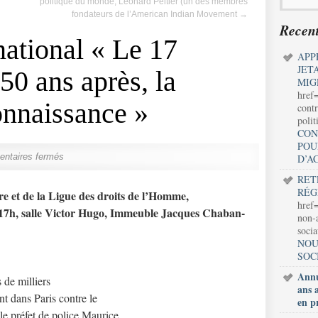
politique du monde, Leonard Peltier (un des membres
fondateurs de l’American Indian Movement
→
Recent
national « Le 17
APP
JET
50 ans après, la
MIG
href
onnaissance »
contr
polit
CON
POU
ntaires fermés
D’A
RET
RÉG
re et de la Ligue des droits de l’Homme,
href=
 17h, salle Victor Hugo, Immeuble Jacques Chaban-
non-a
soci
NOU
SOC
Annu
 de milliers
ans 
t dans Paris contre le
en p
le préfet de police Maurice