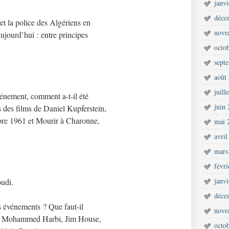
janv
déce
 la police des Algériens en
nove
ujourd’hui : entre principes
octo
sept
août
juill
énement, comment a-t-il été
juin
ts des films de Daniel Kupferstein,
bre 1961 et Mourir à Charonne,
mai 
avril
mars
févr
janv
udi.
déce
s événements ? Que faut-il
nove
i, Mohammed Harbi, Jim House,
octo