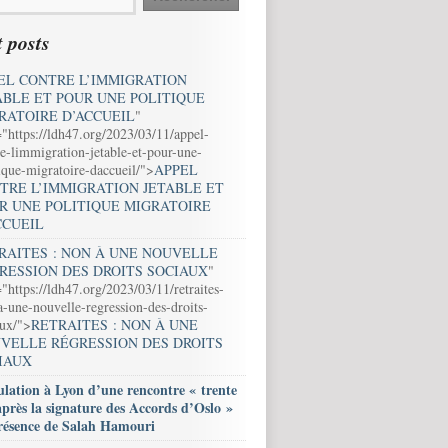
 posts
EL CONTRE L’IMMIGRATION
ABLE ET POUR UNE POLITIQUE
RATOIRE D’ACCUEIL
"
="https://ldh47.org/2023/03/11/appel-
e-limmigration-jetable-et-pour-une-
ique-migratoire-daccueil/">
APPEL
TRE L’IMMIGRATION JETABLE ET
R UNE POLITIQUE MIGRATOIRE
CCUEIL
RAITES : NON À UNE NOUVELLE
RESSION DES DROITS SOCIAUX
"
"https://ldh47.org/2023/03/11/retraites-
-une-nouvelle-regression-des-droits-
aux/">
RETRAITES : NON À UNE
VELLE RÉGRESSION DES DROITS
IAUX
lation à Lyon d’une rencontre « trente
après la signature des Accords d’Oslo »
résence de Salah Hamouri