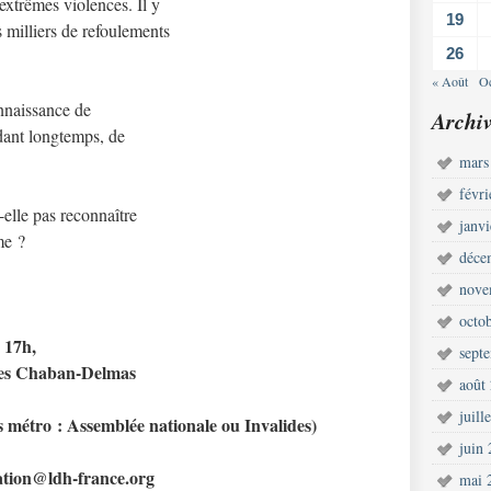
’extrêmes violences. Il y
19
s milliers de refoulements
26
« Août
Oc
nnaissance de
Archiv
dant longtemps, de
mars
févr
-elle pas reconnaître
janv
me ?
déce
nove
octo
 17h,
sept
ues Chaban-Delmas
août
juill
is métro : Assemblée nationale ou Invalides)
juin
ation@ldh-france.org
mai 