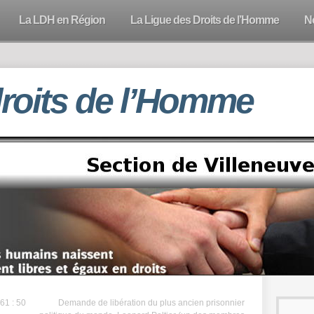
La LDH en Région
La Ligue des Droits de l’Homme
N
droits de l’Homme
61 : 50
Demande de libération du plus ancien prisonnier