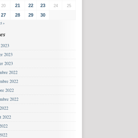
21
22
23
20
24
25
27
28
29
30
t »
es
 2023
ier 2023
ier 2023
mbre 2022
mbre 2022
bre 2022
embre 2022
 2022
et 2022
 2022
2022