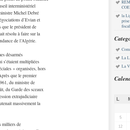
REM
seil interministériel
COE
ministre Michel Debré
la L
négociations d’Evian et
pris
fisca
s que le président de
it résolu à faire sur la
Catego
ndance de l’Algérie.
Comm
mes désarmés
La L
i s’étaient multipliées
La Vi
ciales » organisées, hors
Après que le premier
Calen
1961, du ministre de
août, du Garde des sceaux
ssion extrajudiciaire
L
utenait massivement la
5
s milliers de
12