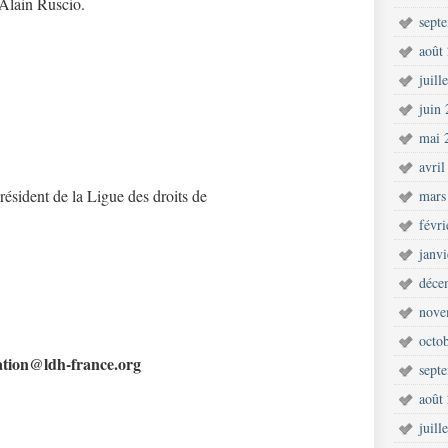
Alain Ruscio.
sept
août
juill
juin
mai 
avril
ésident de la Ligue des droits de
mars
févr
janv
déce
nove
octo
ation@ldh-france.org
sept
août
juill