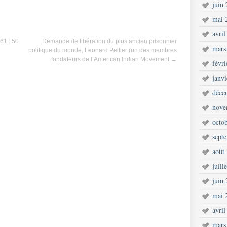
juin
mai 
avril
61 : 50
Demande de libération du plus ancien prisonnier
mars
politique du monde, Leonard Peltier (un des membres
fondateurs de l’American Indian Movement
→
févr
janv
déce
nove
octo
sept
août
juill
juin
mai 
avril
mars