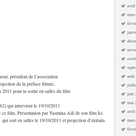
avril
mars
févr
janv
déce
nove
octo
sept
oui, président de l’association
août
jection de la préface filmée,
juill
 2011 pour la sortie en salles du film
juin
mai 
62) qui intervient le 19/10/2011
avril
de ce film. Présentation par Yasmina Adi de son film Ici
qui sort en salles le 19/10/2011 et projection d’extraits.
mars
févr