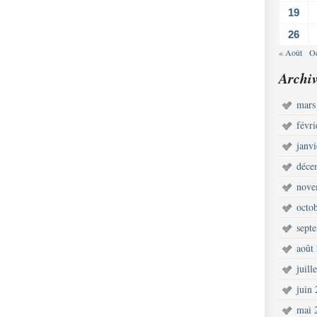
19
26
« Août
Oc
Archiv
mars
févr
janv
déce
nove
octo
sept
août
juill
juin
mai 