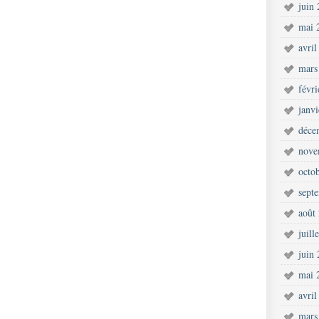
juin
mai 
avril
mars
févr
janv
déce
nove
octo
sept
août
juill
juin
mai 
avril
mars