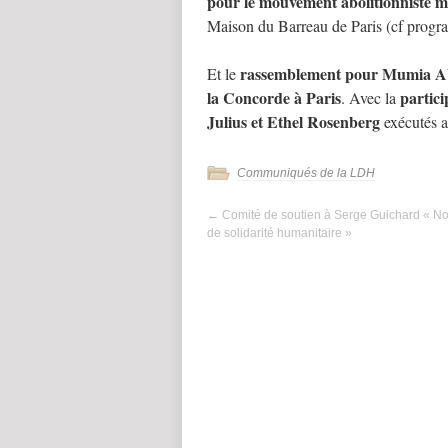
pour le mouvement abolitionniste m
Maison du Barreau de Paris (cf progr
rassemblement pour Mumia A
Et le
la Concorde à Paris
partici
. Avec la
Julius et Ethel Rosenberg
exécutés a
Communiqués de la LDH
←
Comité de soutien à Serge Guichard « Non
de solidarité humanitaire »