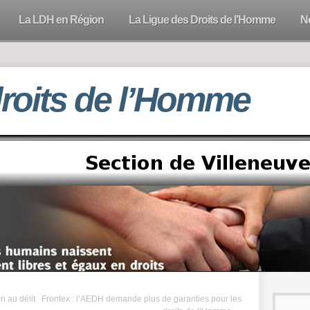
La LDH en Région
La Ligue des Droits de l’Homme
N
droits de l’Homme
 au délit
Frontex : l’AEDH demande plus de garanties pour les