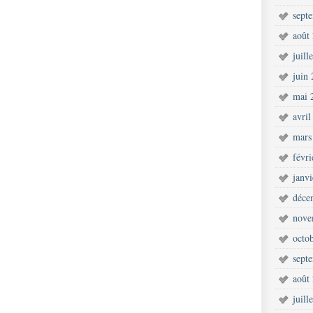
sept
août
juill
juin
mai 
avril
mars
févr
janv
déce
nove
octo
sept
août
juill