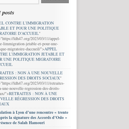
 posts
EL CONTRE L’IMMIGRATION
ABLE ET POUR UNE POLITIQUE
RATOIRE D’ACCUEIL
"
="https://ldh47.org/2023/03/11/appel-
e-limmigration-jetable-et-pour-une-
ique-migratoire-daccueil/">
APPEL
TRE L’IMMIGRATION JETABLE ET
R UNE POLITIQUE MIGRATOIRE
CCUEIL
RAITES : NON À UNE NOUVELLE
RESSION DES DROITS SOCIAUX
"
"https://ldh47.org/2023/03/11/retraites-
-une-nouvelle-regression-des-droits-
aux/">
RETRAITES : NON À UNE
VELLE RÉGRESSION DES DROITS
IAUX
lation à Lyon d’une rencontre « trente
après la signature des Accords d’Oslo »
résence de Salah Hamouri