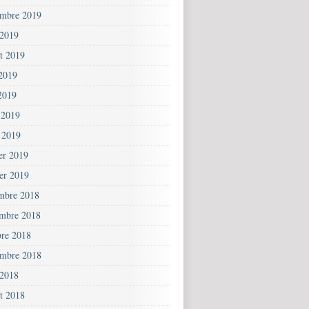
embre 2019
 2019
et 2019
 2019
2019
 2019
 2019
ier 2019
ier 2019
mbre 2018
mbre 2018
bre 2018
embre 2018
 2018
et 2018