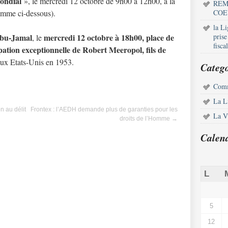
ondial
», le mercredi 12 octobre de 9h00 à 12h00, à la
REM
amme ci-dessous).
COE
la L
bu-Jamal
mercredi 12 octobre à 18h00, place de
pris
, le
fisca
pation exceptionnelle de Robert Meeropol, fils de
ux Etats-Unis en 1953.
Catego
Comm
La L
 au délit
Frontex : l’AEDH demande plus de garanties pour les
La Vi
droits de l’Homme
→
Calen
L
5
12