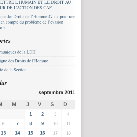
ETTRE L’HUMAIN ET LE DROIT AU
UR DE L’ACTION DES CAF
igue des Droits de l’Homme 47 : « pour une
e en compte du problème de l’évasion
le »
ries
uniqués de la LDH
igue des Droits de l'Homme
e de la Section
dar
septembre 2011
M
M
J
V
S
D
1
2
3
4
7
8
9
6
10
11
13
14
15
16
17
18