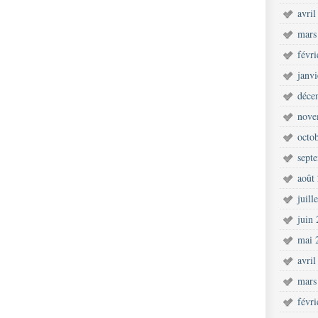
avril
mars
févr
janv
déce
nove
octo
sept
août
juill
juin
mai 
avril
mars
févr