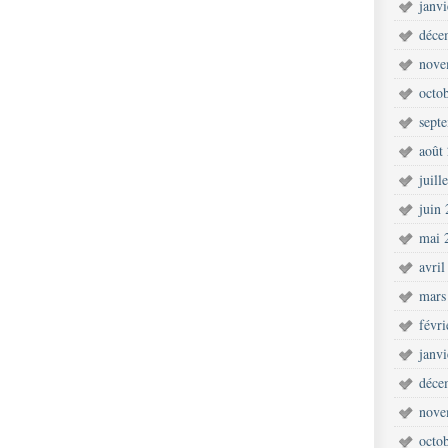
janv
déce
nove
octo
sept
août
juill
juin
mai 
avril
mars
févr
janv
déce
nove
octo