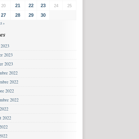
21
22
23
20
24
25
27
28
29
30
t »
es
 2023
ier 2023
ier 2023
mbre 2022
mbre 2022
bre 2022
embre 2022
 2022
et 2022
 2022
2022