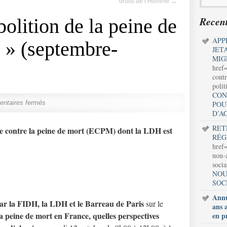
droits de l’Homme
→
Recent
bolition de la peine de
APP
 » (septembre-
JET
MIG
href
contr
polit
CON
ntaires fermés
POU
D’A
RET
e contre la peine de mort (ECPM) dont la LDH est
RÉG
href=
non-a
soci
NOU
SOC
Annu
par la FIDH, la LDH et le Barreau de Paris
sur le
ans 
la peine de mort en France, quelles perspectives
en p