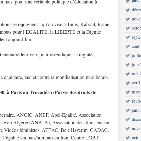
janv
femmes, pour une véritable politique d’éducation à
déce
nove
ations se rejoignent : qu’on vive à Tunis, Kaboul, Rome
octo
combats pour l’EGALITE, la LIBERTE et la Dignite
sept
lent aujourd’hui.
août
entendre leur voix pour revendiquer la dignité,
juill
juin
mai 
galitaire, laïc et contre la mondialisation néolibérale.
avril
30, à Paris au Trocadéro (Parvis des droits de
mars
févr
janv
ibertaire, ANCIC, ANEF, Apel-Egalité, Association
déce
ïcité en Algérie (ANPLA), Association des Tunisiens en
nove
ante Vidéos féministes, ATTAC, Beit-Haverim, CADAC,
ur l’égalité femmes/hommes en Iran, Centre LGBT
octo