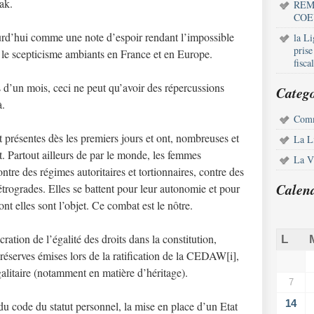
ak.
REM
COE
rd’hui comme une note d’espoir rendant l’impossible
la L
pris
et le scepticisme ambiants en France et en Europe.
fisca
 d’un mois, ceci ne peut qu’avoir des répercussions
Catego
à.
Comm
 présentes dès les premiers jours et ont, nombreuses et
La L
t. Partout ailleurs de par le monde, les femmes
La Vi
ontre des régimes autoritaires et tortionnaires, contre des
Calen
rétrogrades. Elles se battent pour leur autonomie et pour
ont elles sont l’objet. Ce combat est le nôtre.
ation de l’égalité des droits dans la constitution,
L
es réserves émises lors de la ratification de la CEDAW[i],
égalitaire (notamment en matière d’héritage).
7
14
u code du statut personnel, la mise en place d’un Etat