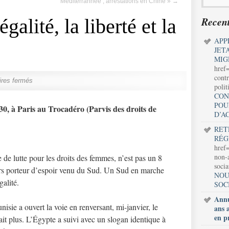
Méditerrannée ; arrestations en Chine »
→
Recent
alité, la liberté et la
APP
JET
MIG
href
contr
res fermés
polit
CON
POU
30, à Paris au Trocadéro (Parvis des droits de
D’A
RET
RÉG
href=
non-a
 de lutte pour les droits des femmes, n’est pas un 8
soci
rs porteur d’espoir venu du Sud. Un Sud en marche
NOU
galité.
SOC
Annu
isie a ouvert la voie en renversant, mi-janvier, le
ans 
en p
lait plus. L’Égypte a suivi avec un slogan identique à