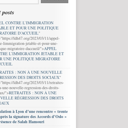
 posts
EL CONTRE L’IMMIGRATION
ABLE ET POUR UNE POLITIQUE
RATOIRE D’ACCUEIL
"
="https://ldh47.org/2023/03/11/appel-
e-limmigration-jetable-et-pour-une-
ique-migratoire-daccueil/">
APPEL
TRE L’IMMIGRATION JETABLE ET
R UNE POLITIQUE MIGRATOIRE
CCUEIL
RAITES : NON À UNE NOUVELLE
RESSION DES DROITS SOCIAUX
"
"https://ldh47.org/2023/03/11/retraites-
-une-nouvelle-regression-des-droits-
aux/">
RETRAITES : NON À UNE
VELLE RÉGRESSION DES DROITS
IAUX
lation à Lyon d’une rencontre « trente
après la signature des Accords d’Oslo »
résence de Salah Hamouri