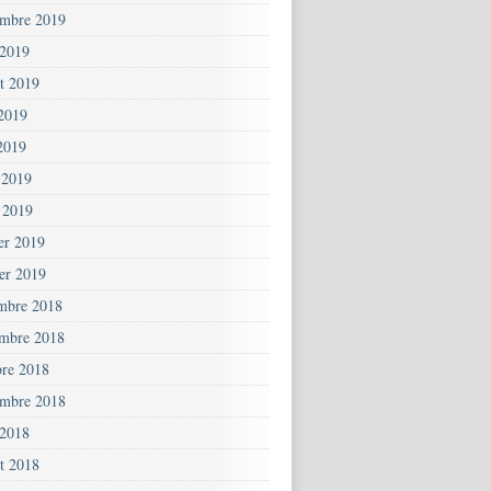
embre 2019
 2019
et 2019
 2019
2019
 2019
 2019
ier 2019
ier 2019
mbre 2018
mbre 2018
bre 2018
embre 2018
 2018
et 2018