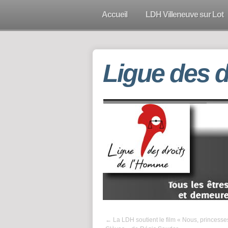
Accueil
LDH Villeneuve sur Lot
Ligue des 
←
La LDH soutient le film « Nous, princesse