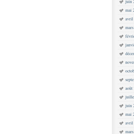
juin
mai 
avril
mars
févr
janv
déce
nove
octo
sept
août
juill
juin
mai 
avril
mars