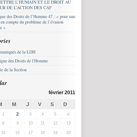
ETTRE L’HUMAIN ET LE DROIT AU
UR DE L’ACTION DES CAF
igue des Droits de l’Homme 47 : « pour une
e en compte du problème de l’évasion
le »
ries
uniqués de la LDH
igue des Droits de l'Homme
e de la Section
dar
février 2011
M
M
J
V
S
D
2
1
3
4
5
6
8
9
10
11
12
13
15
16
17
18
19
20