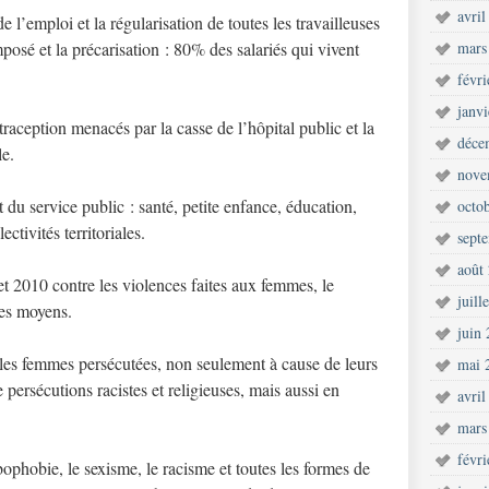
avril
de l’emploi et la régularisation de toutes les travailleuses
imposé et la précarisation : 80% des salariés qui vivent
mars
févr
janv
traception menacés par la casse de l’hôpital public et la
déce
le.
nove
du service public : santé, petite enfance, éducation,
octo
ctivités territoriales.
sept
août
let 2010 contre les violences faites aux femmes, le
juill
des moyens.
juin
r les femmes persécutées, non seulement à cause de leurs
mai 
 persécutions racistes et religieuses, mais aussi en
avril
mars
févr
sbophobie, le sexisme, le racisme et toutes les formes de