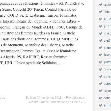
pratiques et de réflexions féministes « RUPTURES »,
sept
r Seine, Collectif 20
Tenon, Contact Paris-Ile-de-
e
août
ance, CQFD-Fierté Lesbienne, Encore Féministes,
juill
e Enjeux-Théâtre de l’opprimé, « Femmes Libres »
juin
Copernic, Français du Monde-ADFE, FSU, Groupe de
Initiative des femmes Kurdes en France, Gauche
mai 
D, Ligue des droits de l’Homme (LDH),LMDE, Les
avril
 de Montreuil, Manifeste des Libertés, Marche
mars
rganisation Femmes Egalité, Osez le féminisme !
févr
les Algérie, PS, RAJFIRE, Réseau féministe
janv
 UNL, Union syndicale Solidaires,…..
déce
nove
octo
sept
août
s de
Bulletin Chine février 2011 : « Révolutions en
Méditerrannée ; arrestations en Chine »
→
juill