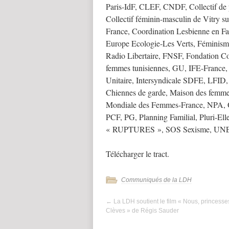
Paris-IdF, CLEF, CNDF, Collectif de 
Collectif féminin-masculin de Vitry su
France, Coordination Lesbienne en F
Europe Ecologie-Les Verts, Féminism
Radio Libertaire, FNSF, Fondation 
femmes tunisiennes, GU, IFE-France, 
Unitaire, Intersyndicale SDFE, LFI
Chiennes de garde, Maison des femmes
Mondiale des Femmes-France, NPA, O
PCF, PG, Planning Familial, Pluri-El
« RUPTURES », SOS Sexisme, UNEF,
Télécharger le tract.
Communiqués de la LDH
←
La LDH soutient le film « Nous, princesse
Clèves » de Régis Sauder