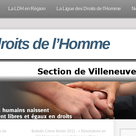
La LDH en Région
La Ligue des Droits de l’Homme
N
droits de l’Homme
s de
Bulletin Chine février 2011 : « Révolutions en