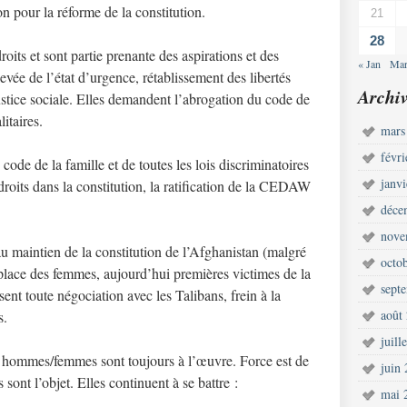
on pour la réforme de la constitution.
21
28
oits et sont partie prenante des aspirations et des
« Jan
Mar
levée de l’état d’urgence, rétablissement des libertés
Archiv
 justice sociale. Elles demandent l’abrogation du code de
litaires.
mars
févr
code de la famille et de toutes les lois discriminatoires
janv
droits dans la constitution, la ratification de la CEDAW
déce
nove
u maintien de la constitution de l’Afghanistan (malgré
octo
a place des femmes, aujourd’hui premières victimes de la
sept
sent toute négociation avec les Talibans, frein à la
août
s.
juill
n hommes/femmes sont toujours à l’œuvre. Force est de
juin
 sont l’objet. Elles continuent à se battre :
mai 