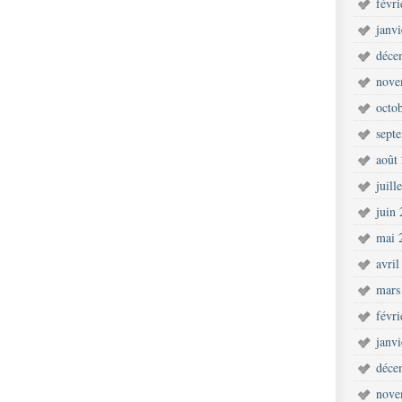
févr
janv
déce
nove
octo
sept
août
juill
juin
mai 
avril
mars
févr
janv
déce
nove