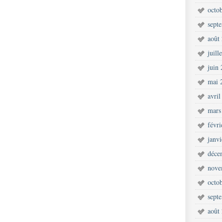
octo
sept
août
juill
juin
mai 
avril
mars
févr
janv
déce
nove
octo
sept
août