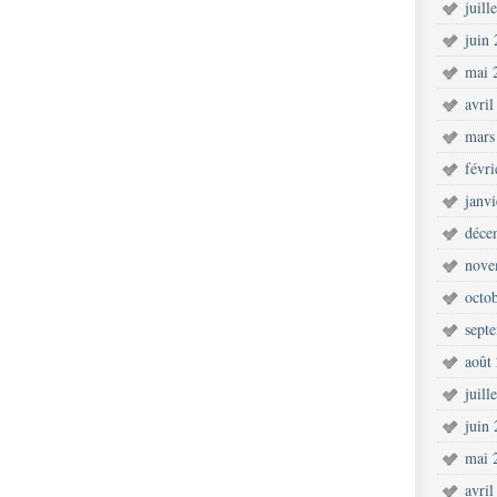
juill
juin
mai 
avril
mars
févr
janv
déce
nove
octo
sept
août
juill
juin
mai 
avril