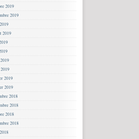
bre 2019
embre 2019
 2019
et 2019
 2019
2019
 2019
 2019
ier 2019
ier 2019
mbre 2018
mbre 2018
bre 2018
embre 2018
 2018