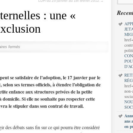
LDH du 25 janvier au 1er février 2012
→
Recent
ernelles : une «
APP
exclusion
JET
MIG
href
contr
ires fermés
polit
CON
POU
D’A
RET
ut se satisfaire de l’adoption, le 17 janvier par le
RÉG
, selon ses termes officiels, à étendre l’obligation de
href=
etite enfance aux structures privées de la petite
non-a
soci
 domicile. Si elle ne souhaite pas respecter cette
NOU
vra le stipuler dans son contrat de travail.
SOC
Annu
ans 
en p
gir des débats sans fin sur ce qui pourra être considéré