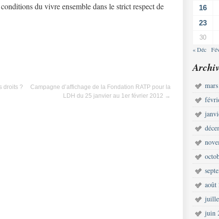
 conditions du vivre ensemble dans le strict respect de
16
23
30
« Déc
Fé
Archiv
mars
 droits ?
Campagne d’affichage de la Fondation RATP pour la
LDH du 25 janvier au 1er février 2012
→
févr
janv
déce
nove
octo
sept
août
juill
juin