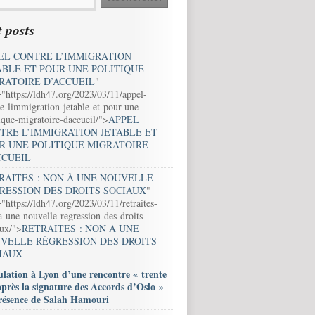
 posts
EL CONTRE L’IMMIGRATION
ABLE ET POUR UNE POLITIQUE
RATOIRE D’ACCUEIL
"
="https://ldh47.org/2023/03/11/appel-
e-limmigration-jetable-et-pour-une-
ique-migratoire-daccueil/">
APPEL
TRE L’IMMIGRATION JETABLE ET
R UNE POLITIQUE MIGRATOIRE
CCUEIL
RAITES : NON À UNE NOUVELLE
RESSION DES DROITS SOCIAUX
"
"https://ldh47.org/2023/03/11/retraites-
-une-nouvelle-regression-des-droits-
aux/">
RETRAITES : NON À UNE
VELLE RÉGRESSION DES DROITS
IAUX
lation à Lyon d’une rencontre « trente
après la signature des Accords d’Oslo »
résence de Salah Hamouri