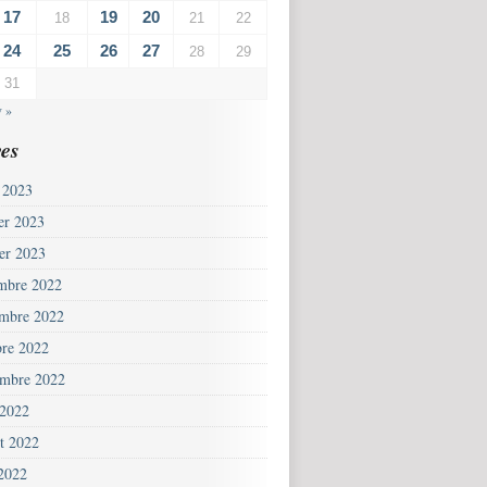
17
19
20
18
21
22
24
25
26
27
28
29
31
v »
es
 2023
ier 2023
ier 2023
mbre 2022
mbre 2022
bre 2022
embre 2022
 2022
et 2022
 2022