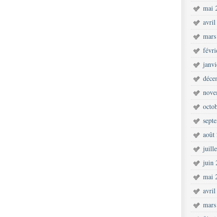
mai 
avril
mars
févr
janv
déce
nove
octo
sept
août
juill
juin
mai 
avril
mars