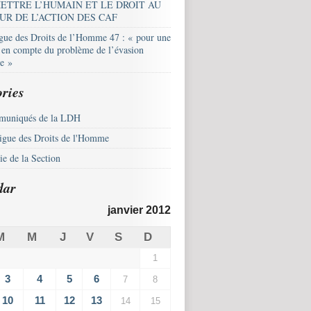
ETTRE L’HUMAIN ET LE DROIT AU
UR DE L’ACTION DES CAF
igue des Droits de l’Homme 47 : « pour une
e en compte du problème de l’évasion
le »
ries
uniqués de la LDH
igue des Droits de l'Homme
e de la Section
dar
janvier 2012
M
M
J
V
S
D
1
3
4
5
6
7
8
10
11
12
13
14
15